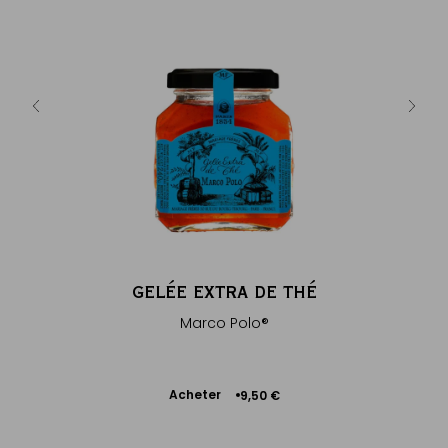
NO
Thé vert 
AU
GELÉE EXTRA DE THÉ
®
aux épices
Marco Polo®
Ajouter
Acheter
€
9,50 €
au
panier