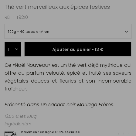
Thé vert merveilleux aux épices festives
RÉF
T9210
100g ~ 40 tasses environ
Ajouter au panier •
13 €
Ce «Noël Nouveau» est un thé vert déjà mythique qui
offre au parfum velouté, épicé et fruité ses saveurs
végétales douces et fleuries et son incomparable
fraîcheur.
Présenté dans un sachet noir Mariage Frères.
13,00 € les 100g
Ingrédients
Paiement en ligne 100% sécurisé
Livra