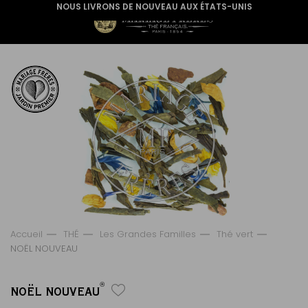
NOUS LIVRONS DE NOUVEAU AUX ÉTATS-UNIS
Accueil
THÉ
Les Grandes Familles
Thé vert
NOËL NOUVEAU
®
NOËL NOUVEAU