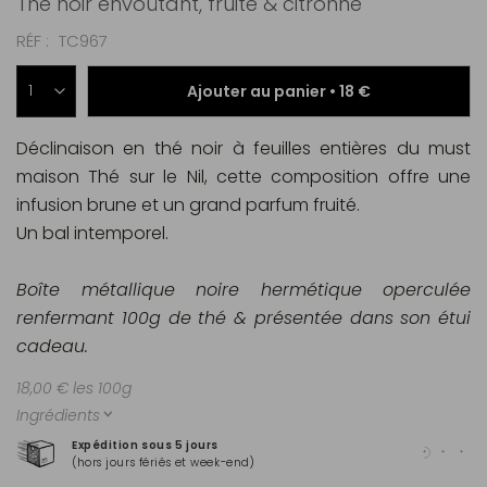
Thé noir envoûtant, fruité & citronné
RÉF
TC967
Ajouter au panier •
18 €
Déclinaison en thé noir à feuilles entières du must
maison Thé sur le Nil, cette composition offre une
infusion brune et un grand parfum fruité.
Un bal intemporel.
Boîte métallique noire hermétique operculée
renfermant 100g de thé & présentée dans son étui
cadeau.
18,00 € les 100g
Ingrédients
Expédition sous 5 jours
Pai
(hors jours fériés et week-end)
Mas