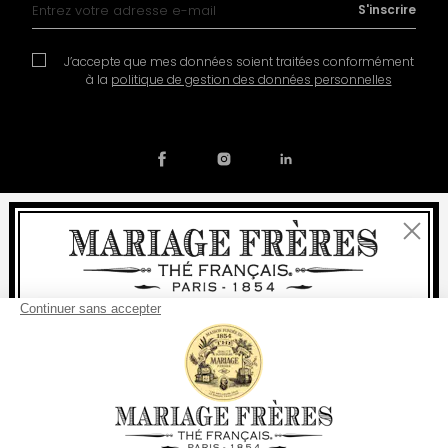
Inscription à notre lettre d’information :
S'inscrire
J’accepte que mes données soient traitées conformément
à la
politique de gestion des données personnelles
Fermer
Contact
Notre histoire
Mentions légales
Devenir partenaire
Politique de cookies
Bienvenue
Préférences en matière de cookies
livraison
offerte
Pour tout achat, la
rapide est
:
© COPYRIGHT 2026 / MARIAGE FRERES
à partir de 60 € en France Métropolitaine
à partir de
150 €
pour le reste du monde
Etats-Unis
Votre pays de livraison est défini sur