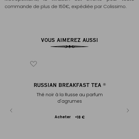
commande de plus de 150€, expédiée par Colissimo.
VOUS AIMEREZ AUSSI
RUSSIAN BREAKFAST TEA
CITRON
®
®
fruité &
Thé noir à la Russe au parfum
Th
d'agrumes
Ajouter
Acheter
A
+
18 €
au
panier