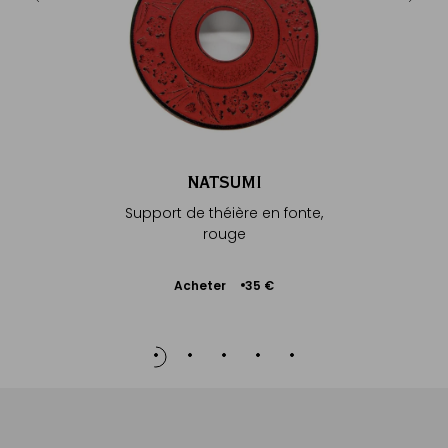
€
NATSUMI
Support de théière en fonte,
rouge
Ajouter
Acheter
35 €
au
panier