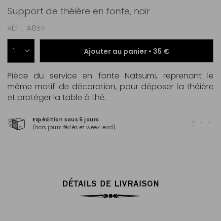
Support de théière en fonte, noir
RÉF
A8511
Ajouter au panier •
35 €
Pièce du service en fonte Natsumi, reprenant le
même motif de décoration, pour déposer la théière
et protéger la table à thé.
Expédition sous 5 jours
Pai
(hors jours fériés et week-end)
Mas
DÉTAILS DE LIVRAISON