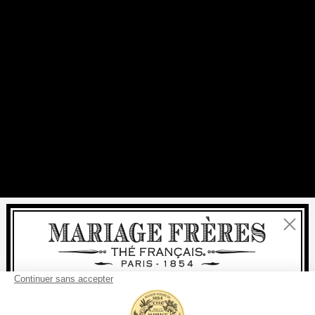
Fermer
Bienvenue
livraison
offerte
Pour tout achat, la
rapide est
: