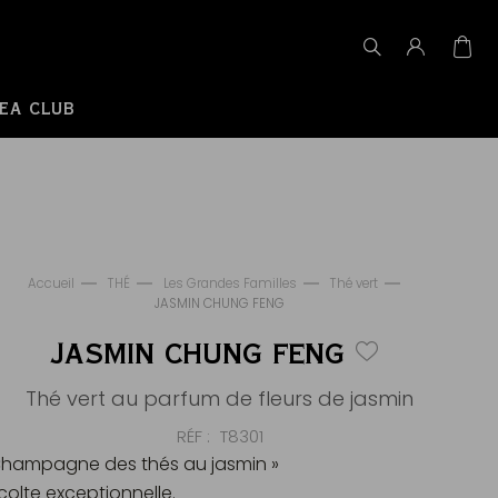
EA CLUB
Accueil
THÉ
Les Grandes Familles
Thé vert
JASMIN CHUNG FENG
JASMIN CHUNG FENG
Thé vert au parfum de fleurs de jasmin
RÉF
T8301
Champagne des thés au jasmin »
colte exceptionnelle.