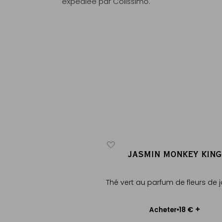
expédiée par Colissimo.
MIN BEAUTY
JASMIN MONKEY KING
arfum de jasmin, Chine
Thé vert au parfum de fleurs de 
Choisir le poids
+
+
15 €
18 €
heter
Acheter
uter au panier
Ajouter au panier