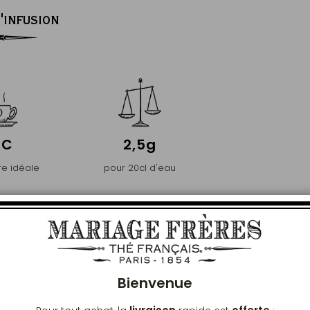
'INFUSION
°C
2,5g
e idéale
pour 20cl d'eau
Ferm
PREMIER
CE ET DE PURETÉ
Bienvenue