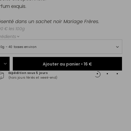
rfum exquis.
ésenté dans un sachet noir Mariage Frères.
00 € les 100g
rédients
00g ~ 40 tasses environ
Ajouter au panier •
16 €
Expédition sous 5 jours
Paiem
(hors jours fériés et week-end)
Master