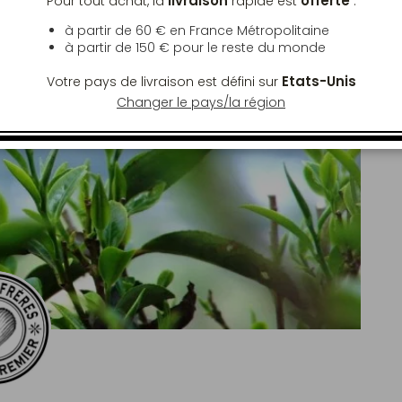
livraison
offerte
Pour tout achat, la
rapide est
:
à partir de 60 € en France Métropolitaine
à partir de
150 €
pour le reste du monde
Etats-Unis
Votre pays de livraison est défini sur
Changer le pays/la région