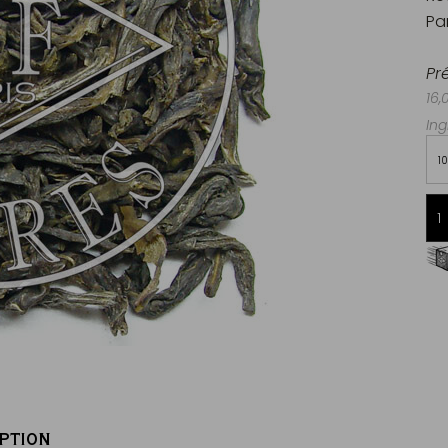
Pa
Pr
16,
Ing
1
Livraison offerte dès 60€ d'achats
en France Métropolitaine
PTION