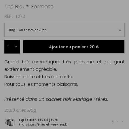
Thé Bleu™ Formose
RÉF
T273
100g ~ 40 tasses environ
Ajouter au panier •
20 €
Grand thé romantique, très parfumé et au goût
extrêmement agréable.
Boisson claire et très relaxante.
Pour tous les moments plaisants.
Présenté dans un sachet noir Mariage Frères.
20,00 € les 100g
Expédition sous 5 jours
Pai
(hors jours fériés et week-end)
Mas