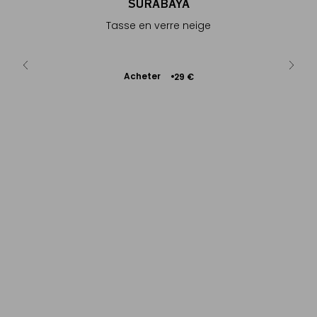
SURABAYA
F
D
rouge
Tasse en verre neige
Ajouter
Acheter
€
29 €
au
A
panier