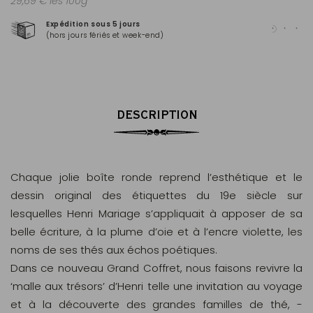
29,69 € les 100g
Expédition sous 5 jours
Pai
(hors jours fériés et week-end)
Mas
DESCRIPTION
Chaque jolie boîte ronde reprend l’esthétique et le
dessin original des étiquettes du 19e siècle sur
lesquelles Henri Mariage s’appliquait à apposer de sa
belle écriture, à la plume d’oie et à l’encre violette, les
noms de ses thés aux échos poétiques.
Dans ce nouveau Grand Coffret, nous faisons revivre la
‘malle aux trésors’ d’Henri telle une invitation au voyage
et à la découverte des grandes familles de thé, -