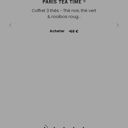
T TEAS
PARIS TEA TIME
D
®
®
irs pour le
Coffret 3 thés - Thé noir, thé vert
A
& rooibos roug...
Ajouter
Acheter
€
68 €
au
panier