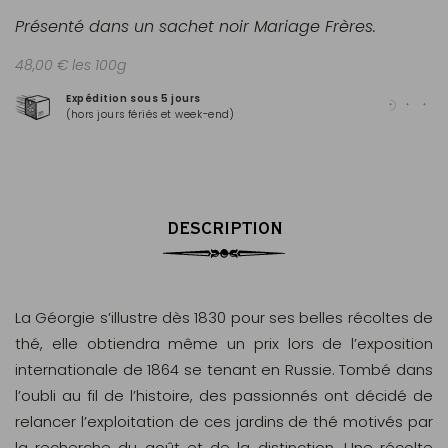
Présenté dans un sachet noir Mariage Frères.
48,00 € les 100g
Expédition sous 5 jours
Pai
(hors jours fériés et week-end)
Mas
DESCRIPTION
La Géorgie s’illustre dès 1830 pour ses belles récoltes de
thé, elle obtiendra même un prix lors de l’exposition
internationale de 1864 se tenant en Russie. Tombé dans
l’oubli au fil de l’histoire, des passionnés ont décidé de
relancer l’exploitation de ces jardins de thé motivés par
la recherche du goût et de la distinction. Une récolte