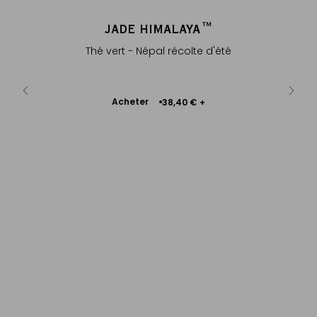
LCAN
JADE HIMALAYA™
®
Thé vert - Népal récolte d'été
Tasse 
ée
Ajouter
Acheter
Ac
38,40 €
+
au
 €
+
panier