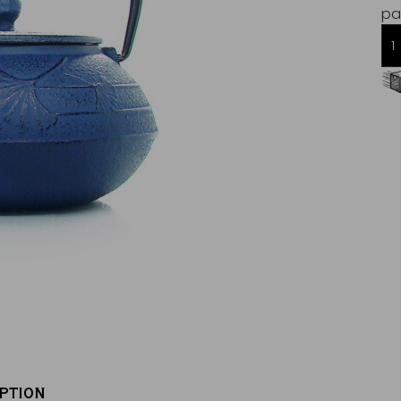
par
Livraison offerte dès 60€ d'achats
en France Métropolitaine
PTION