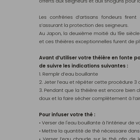
offerts aux seigneurs et aux shoguns pour 
Les confréries d’artisans fondeurs firent
s’assurant la protection des seigneurs.
Au Japon, la deuxième moitié du 19e siècle v
et ces théières exceptionnelles furent de p
Avant d’utiliser votre théière en fonte p
de suivre les indications suivantes :
1. Remplir d’eau bouillante
2. Jeter l’eau et répéter cette procédure 3 o
3. Pendant que la théière est encore bien c
doux et la faire sécher complètement à l’air
Pour infuser votre thé :
• Verser de l'eau bouillante à l’intérieur de v
• Mettre la quantité de thé nécessaire dans l
• Verser l’eau chaude sur le thé afin de l