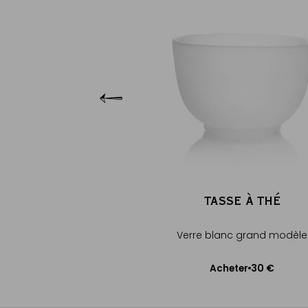
lle d'Or grand modèle
39 €
cheter
uter au panier
TASSE À THÉ
Verre blanc grand modèle
30 €
Acheter
Ajouter au panier