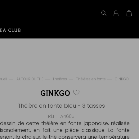
EA CLUB
ueil
AUTOUR DU THÉ
Théières
Théières en fonte
GINKGO
GINKGO
Théière en fonte bleu - 3 tasses
RÉF
A4605
 dessin de cette théière en fonte japonaise, réalisée
tisanalement, en fait une pièce classique. La fonte
tenant la chaleur, le thé conservera une température