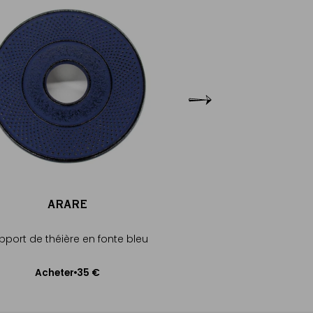
ARARE
NATSUM
pport de théière en fonte bleu
Support de théière en
35 €
35
Acheter
Acheter
Ajouter au panier
Ajouter au pa