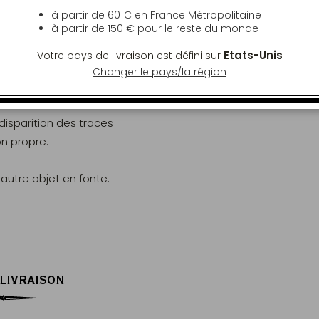
à partir de 60 € en France Métropolitaine
à partir de
150 €
pour le reste du monde
ints de rouille puissent apparaître. Ceci
Etats-Unis
Votre pays de livraison est défini sur
 et est au contraire un signe de tradition.
Changer le pays/la région
é d'huile neutre
 disparition des traces
fon propre.
autre objet en fonte.
 LIVRAISON