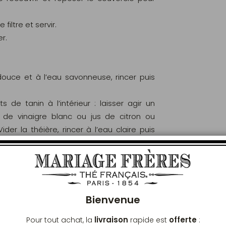
 filtre et servir.
r.
douce et à l’eau savonneuse, rincer puis
s de tanin à l’intérieur : laisser agir un
de vinaigre blanc ou jus de citron ou
er la théière, rincer à l’eau claire puis
ire.
Ferm
t sur une source de chaleur.
simplement l’intérieur à l’eau chaude, et
Bienvenue
ieur.
livraison
offerte
Pour tout achat, la
rapide est
:
e et la sécher parfaitement avant de la