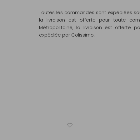
Toutes les commandes sont expédiées sous
la livraison est offerte pour toute 
Métropolitaine, la livraison est offert
expédiée par Colissimo.
SSE À THÉ