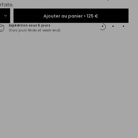
faite.
Ajouter au panier •
125 €
Expédition sous 5 jours
Paiem
(hors jours fériés et week-end)
Master