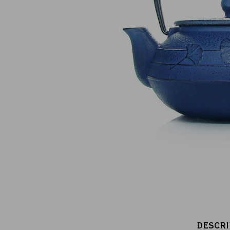
Paiement en ligne 100% sécurisé
MasterCard, CB, Visa, PayPal
DESCRI