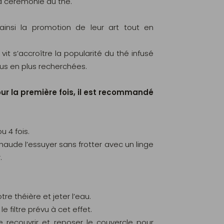
la cérémonie du thé.
 ainsi la promotion de leur art tout en
it s’accroître la popularité du thé infusé
lus en plus recherchées.
our la première fois, il est recommandé
u 4 fois.
haude l’essuyer sans frotter avec un linge
.
otre théière et jeter l’eau.
e filtre prévu à cet effet.
e recouvrir et reposer le couvercle pour