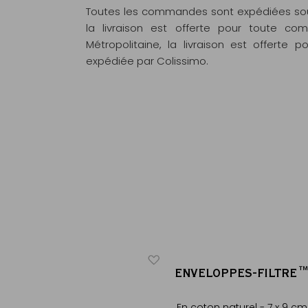
Toutes les commandes sont expédiées sous
la livraison est offerte pour toute 
Métropolitaine, la livraison est offert
expédiée par Colissimo.
CH TEA CLUB
ENVELOPPES-FILTRE
e soufflé couv. porcelaine
En coton naturel - 7 x 9 cm