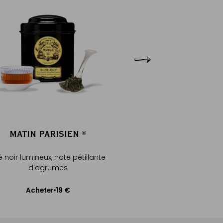
MATIN PARISIEN
FRENCH TEA
®
®
é noir lumineux, note pétillante
Théière en verre soufflé 
d'agrumes
bleu - ...
19 €
36
Acheter
Acheter
Ajouter au panier
Ajouter au pa