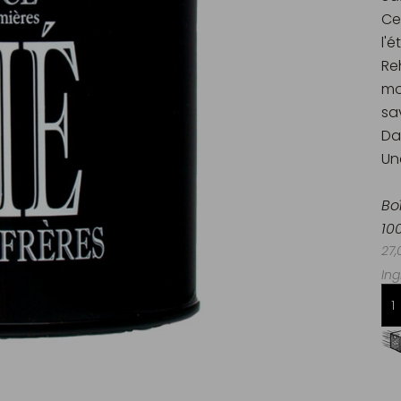
Ce
l'
Re
mo
sa
Da
Un
Bo
10
27,
Ing
Livraison offerte dès 60€ d'achats
en France Métropolitaine