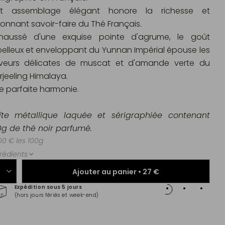
t assemblage élégant honore la richesse et
étonnant savoir-faire du Thé Français.
haussé d'une exquise pointe d'agrume, le goût
elleux et enveloppant du Yunnan Impérial épouse les
veurs délicates de muscat et d'amande verte du
rjeeling Himalaya.
e parfaite harmonie.
îte métallique laquée et sérigraphiée contenant
0g de thé noir parfumé.
00 € les 100g
rédients
Ajouter au panier •
27 €
Expédition sous 5 jours
Paiem
(hors jours fériés et week-end)
Master