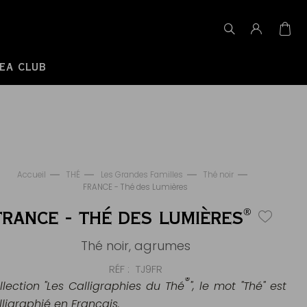
EA CLUB
Accueil
THÉ
Les Grandes Familles
Thé noir
FRANCE - Thé des Lumières
®
FRANCE - THÉ DES LUMIÈRES
Thé noir, agrumes
RÉF
TJ9FR
®
llection "Les Calligraphies du Thé
", le mot "Thé" est
lligraphié en Français.