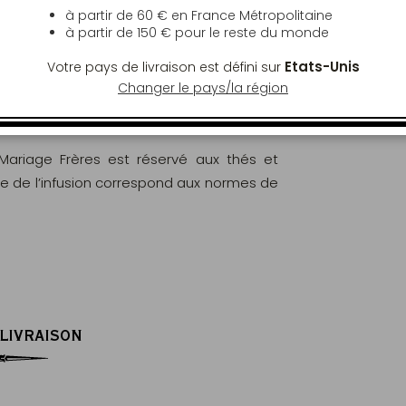
à partir de 60 € en France Métropolitaine
à partir de
150 €
pour le reste du monde
Etats-Unis
Votre pays de livraison est défini sur
Changer le pays/la région
ont rigoureusement analysés et contrôlés
ritères des normes européennes (EC) N°
 Mariage Frères est réservé aux thés et
le de l’infusion correspond aux normes de
 LIVRAISON