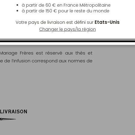
à partir de 60 € en France Métropolitaine
à partir de
150 €
pour le reste du monde
Etats-Unis
Votre pays de livraison est défini sur
Changer le pays/la région
ont rigoureusement analysés et contrôlés
ritères des normes européennes (EC) N°
 Mariage Frères est réservé aux thés et
le de l’infusion correspond aux normes de
 LIVRAISON