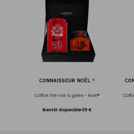
CONNAISSEUR NOËL
CO
®
®
Coffret thé noir & gelée - Noël®
Coffr
39 €
Bientôt disponible
Me prévenir