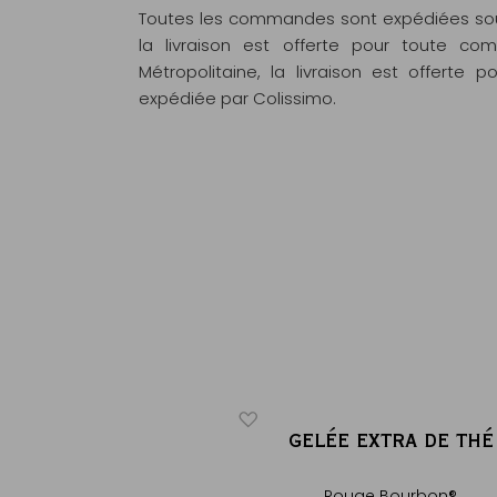
Toutes les commandes sont expédiées sous
la livraison est offerte pour toute 
Métropolitaine, la livraison est offert
expédiée par Colissimo.
ICONIQUE
E BOURBON
GELÉE EXTRA DE THÉ
®
®
ge naturellement sans
Rouge Bourbon®