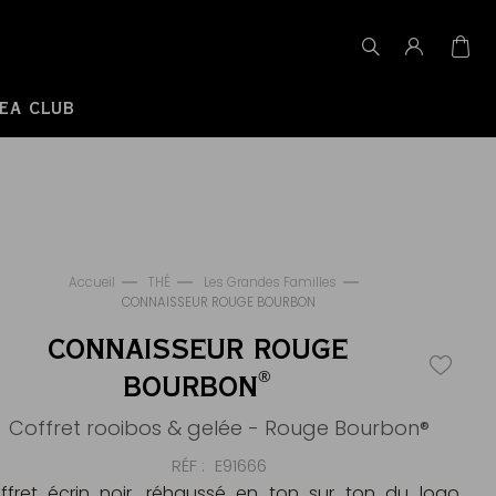
EA CLUB
Accueil
THÉ
Les Grandes Familles
CONNAISSEUR ROUGE BOURBON
CONNAISSEUR ROUGE
®
BOURBON
Coffret rooibos & gelée - Rouge Bourbon®
RÉF
E91666
ffret écrin noir, réhaussé en ton sur ton du logo,