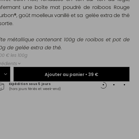
nfermant une boîte mat poudré de roiboos Rouge
urbon®, goût moelleux vanillé et sa gelée extra de thé
ortie.
îte métallique contenant 100g de rooibos et pot de
0g de gelée extra de thé.
00 € les 100g
rédients
Ajouter au panier •
39 €
Expédition sous 5 jours
Paiem
(hors jours fériés et week-end)
Master