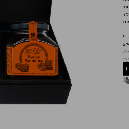
re
Bo
ass
Bo
24
39,
Ing
Livraison offerte dès 60€ d'achats
en France Métropolitaine