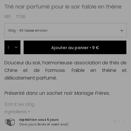
Thé noir parfumé pour le soir faible en théine
RÉF
T736
100g ~ 40 tasses environ
Ajouter au panier •
9 €
Douceur du soir, harmonieuse association de thés de
Chine et de Formose. Faible en théine et
délicatement parfumé.
Présenté dans un sachet noir Mariage Frères.
9,00 € les 100g
Ingrédients
Expédition sous 5 jours
Pai
(hors jours fériés et week-end)
Mas