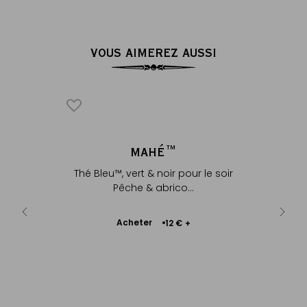
VOUS AIMEREZ AUSSI
N™
MAHÉ™
N
r le soir
Thé Bleu™, vert & noir pour le soir
Thé noir p
Pêche & abrico...
Ajouter
Acheter
A
+
12 €
+
au
panier