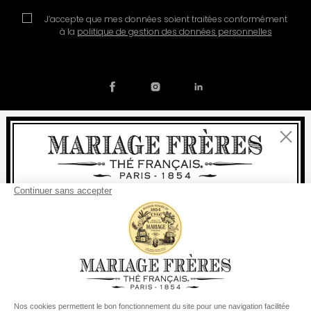
J’accepte que mes données soient traitées conformément
à la
politique de gestion des données personnelles
Fermer
Contact
Notre histoire
Mentions légales
Devenir partenaire
Politique de cookies
Bienvenue
Préférences en matière de cookies
livraison
offerte
Pour tout achat, la
rapide est
:
© COPYRIGHT 2026 / MARIAGE FRERES
à partir de 60 € en France Métropolitaine
à partir de
150 €
pour le reste du monde
Etats-Unis
Votre pays de livraison est défini sur
Changer le pays/la région