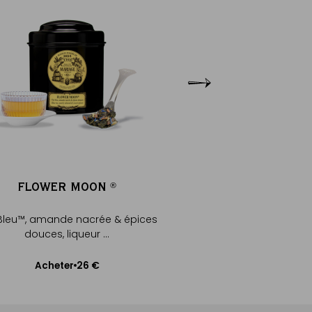
FLOWER MOON
ESPRIT DE 
®
®
Bleu™, amande nacrée & épices
Thé noir festif aux é
douces, liqueur ...
19
Acheter
26 €
Acheter
Ajouter au pa
Ajouter au panier