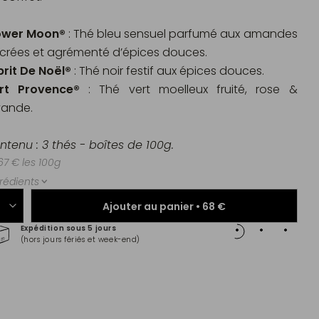
ower Moon®
: Thé bleu sensuel parfumé aux amandes
crées et agrémenté d’épices douces.
prit De Noël®
: Thé noir festif aux épices douces.
rt Provence®
: Thé vert moelleux fruité, rose &
vande.
ntenu : 3 thés - boîtes de 100g.
67 € les 100g
rédients
Ajouter au panier •
68 €
Expédition sous 5 jours
Paiem
(hors jours fériés et week-end)
Master