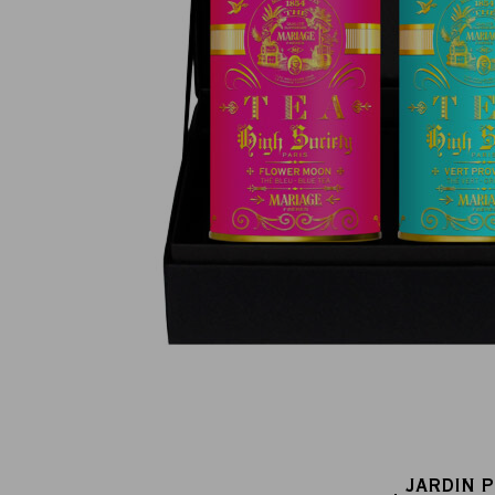
Paiement en ligne 100% sécurisé
MasterCard, CB, Visa, PayPal
JARDIN 