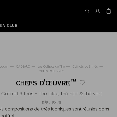
EA CLUB
ccueil
CADEAUX
Les Coffrets de Thé
Coffrets de 3 thés
CHEFS D'ŒUVRE™
CHEFS D'ŒUVRE™
Coffret 3 thés - Thé bleu, thé noir & thé vert
RÉF
E326
ois compositions de thés iconiques sont réunies dans
coffret: