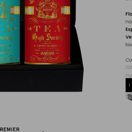
Fl
na
Es
Ve
la
Co
22,
Ing
Livraison offerte dès 60€ d'achats
en France Métropolitaine
PREMIER