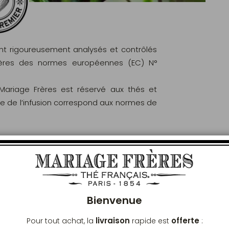
ont rigoureusement analysés et contrôlés
ritères des normes européennes (EC) N°
 Mariage Frères est réservé aux thés et
le de l’infusion correspond aux normes de
Ferm
 LIVRAISON
Bienvenue
livraison
offerte
Pour tout achat, la
rapide est
: