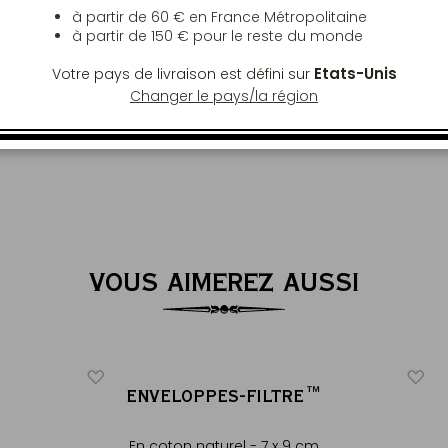
 48h ouvrées. En France Métropolitaine,
à partir de 60 € en France Métropolitaine
à partir de
150 €
pour le reste du monde
commande de plus de 60€. Hors France
e pour toute commande de plus de 150€,
Etats-Unis
Votre pays de livraison est défini sur
Changer le pays/la région
VOUS AIMEREZ AUSSI
ENVELOPPES-FILTRE™
En coton naturel - 7 x 9 cm