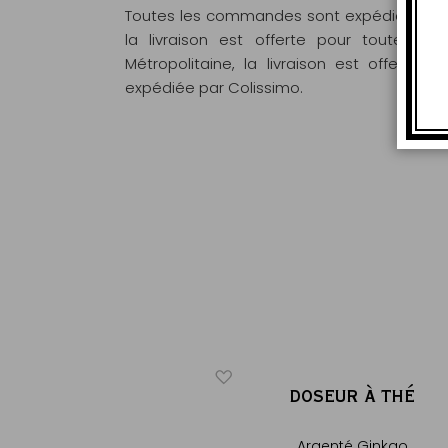
Toutes les commandes sont expédiées sous
la livraison est offerte pour toute 
Métropolitaine, la livraison est offert
expédiée par Colissimo.
ICONIQUE
 PROVENCE
DOSEUR À THÉ
®
®
eux fruité, goût fleuri &
Argenté Ginkgo