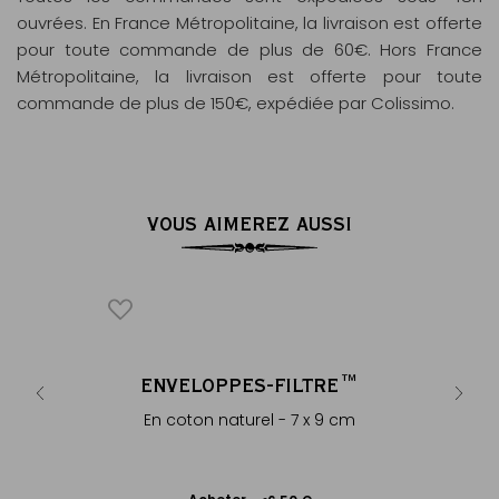
ouvrées. En France Métropolitaine, la livraison est offerte
pour toute commande de plus de 60€. Hors France
Métropolitaine, la livraison est offerte pour toute
commande de plus de 150€, expédiée par Colissimo.
VOUS AIMEREZ AUSSI
ICONIQUE
RNAGOR
ENVELOPPES-FILTRE™
COLOM
®
périales
En coton naturel - 7 x 9 cm
Thé noir, 
cac