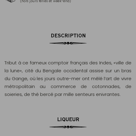
(hors jours fériés et week-end)
Mas
DESCRIPTION
Tribut à ce fameux comptoir français des Indes, «ville de
la lune», cité du Bengale occidental assise sur un bras
du Gange, où les jours outre-mer ont mêlé l’art de vivre
métropolitain au commerce de cotonnades, de
soieries, de thé bercé par mille senteurs enivrantes.
LIQUEUR