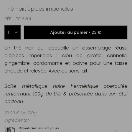
Thé noir, épices impériales
RÉF
TC8201
Ajouter au panier •
23 €
Un thé noir qui accueille un assemblage réussi
d’épices impériales : clou de girofle, cannelle,
gingembre, cardamome et poivre pour une tasse
chaude et relevée. Avec ou sans lait.
Boîte métallique noire hermétique operculée
renfermant 100g de thé & présentée dans son étui
cadeau.
23,00 € les 100g
Ingrédients
Expédition sous 5 jours
Pai