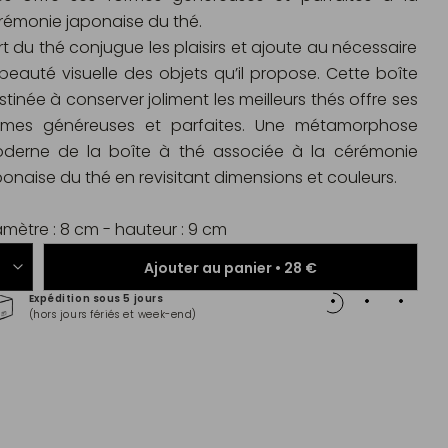
rémonie japonaise du thé.
art du thé conjugue les plaisirs et ajoute au nécessaire
 beauté visuelle des objets qu’il propose. Cette boîte
stinée à conserver joliment les meilleurs thés offre ses
rmes généreuses et parfaites. Une métamorphose
derne de la boîte à thé associée à la cérémonie
ponaise du thé en revisitant dimensions et couleurs.
amètre : 8 cm - hauteur : 9 cm
Ajouter au panier •
28 €
Expédition sous 5 jours
Paiem
(hors jours fériés et week-end)
Master