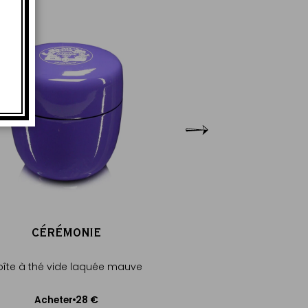
CÉRÉMONIE
CÉRÉMON
oîte à thé vide laquée mauve
Boîte à thé vide l
28 €
28
Acheter
Acheter