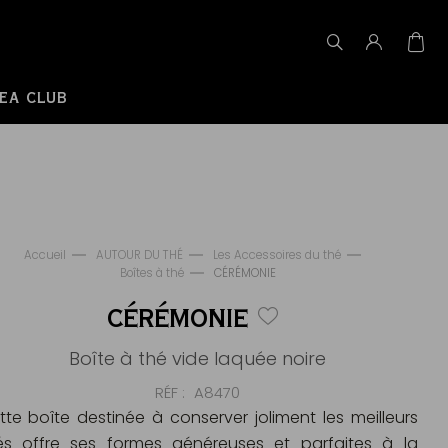
EA CLUB
Accueil
AUTOUR DU THÉ
Les Accessoires du thé
Boîtes à thé
CÉRÉMONIE
CÉRÉMONIE
Boîte à thé vide laquée noire
RÉF
A8470
tte boîte destinée à conserver joliment les meilleurs
és offre ses formes généreuses et parfaites à la