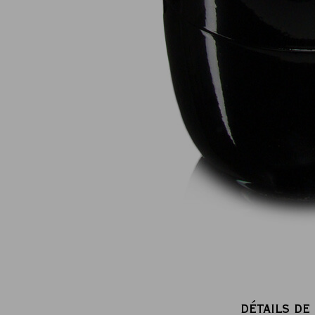
Paiement en ligne 100% sécurisé
MasterCard, CB, Visa, PayPal
DÉTAILS DE