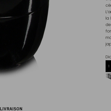
cé
L’
la
de
fo
mo
ja
Di
Livraison offerte dès 60€ d'achats
en France Métropolitaine
 LIVRAISON