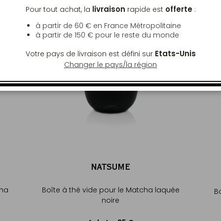
livraison
offerte
Pour tout achat, la
rapide est
:
à partir de 60 € en France Métropolitaine
à partir de
150 €
pour le reste du monde
Etats-Unis
Votre pays de livraison est défini sur
Changer le pays/la région
NATSUME
cha
Boîte à thé vide pour le Matcha laquée
B
noire