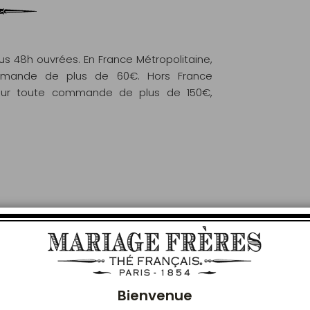
 48h ouvrées. En France Métropolitaine,
commande de plus de 60€. Hors France
e pour toute commande de plus de 150€,
VOUS AIMEREZ AUSSI
Ferm
Bienvenue