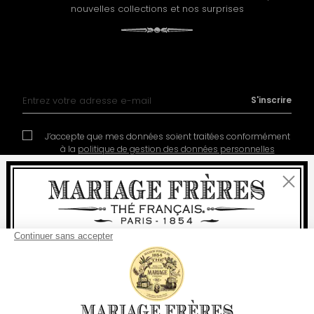
nouvelles collections et nos surprises
Inscription à notre lettre d’information :
S'inscrire
J’accepte que mes données soient traitées conformément
à la
politique de gestion des données personnelles
Fermer
Bienvenue
livraison
offerte
Pour tout achat, la
rapide est
:
à partir de 60 € en France Métropolitaine
Contact
Notre histoire
Mentions légales
à partir de
150 €
pour le reste du monde
Devenir partenaire
Politique de cookies