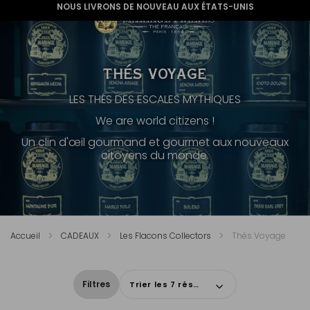
NOUS LIVRONS DE NOUVEAU AUX ÉTATS-UNIS
THÉS VOYAGE
LES THÉS DES ESCALES MYTHIQUES
We are world citizens !
Un clin d'œil gourmand et gourmet aux nouveaux
citoyens du monde.
Accueil
CADEAUX
Les Flacons Collectors
Thés Voyage
Filtres
Trier les 7 résultats