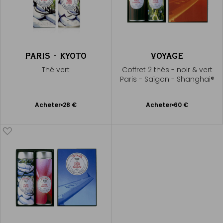
PARIS - KYOTO
VOYAGE
Thé vert
Coffret 2 thés - noir & vert
Paris - Saïgon - Shanghai®
Ajouter
Ajouter
Acheter
28 €
Acheter
60 €
au
au
panier
panier