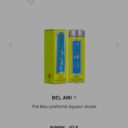
éine fleurs
€
BEL AMI
®
Thé Bleu parfumé, liqueur dorée
Rooibos ro
Ajouter
Acheter
27 €