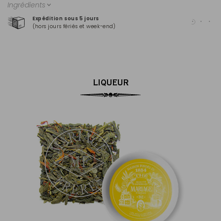
Ingrédients
Expédition sous 5 jours
Pai
(hors jours fériés et week-end)
Mas
LIQUEUR