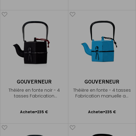
au
au
panier
panier
GOUVERNEUR
GOUVERNEUR
Théière en fonte noir - 4
Théière en fonte - 4 tasses
tasses Fabrication
Fabrication manuelle au
manuelle au Japon
Japon
Ajouter
Ajouter
Acheter
235 €
Acheter
235 €
au
au
panier
panier