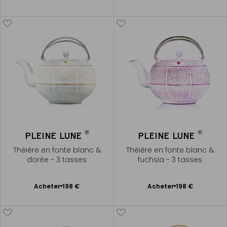
au
au
panier
panier
®
®
PLEINE LUNE
PLEINE LUNE
Théière en fonte blanc &
Théière en fonte blanc &
dorée - 3 tasses
fuchsia - 3 tasses
Ajouter
Ajouter
Acheter
198 €
Acheter
198 €
au
au
panier
panier