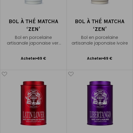
BOL À THÉ MATCHA
BOL À THÉ MATCHA
ʻZENʼ
ʻZENʼ
Bol en porcelaine
Bol en porcelaine
artisanale japonaise vert
artisanale japonaise ivoire
d'eau
Ajouter
Ajouter
Acheter
69 €
Acheter
69 €
au
au
panier
panier