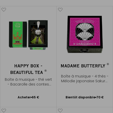
®
HAPPY BOX -
MADAME BUTTERFLY
®
BEAUTIFUL TEA
Boîte à musique - 4 thés -
Boîte à musique - thé vert
Mélodie japonaise Sakura,
- Bacarolle des contes
Sakura
d'Hoffmann
Bientôt disponible
Ajouter
Acheter
65 €
Bientôt disponible
70 €
Me
au
prévenir
panier