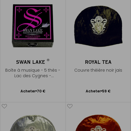
®
SWAN LAKE
ROYAL TEA
Boîte à musique - 5 thés -
Couvre théière noir jais
Lac des Cygnes -
Tchaïkovsky
Ajouter
Ajouter
Acheter
70 €
Acheter
59 €
au
au
panier
panier