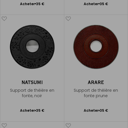
Ajouter
Ajouter
Acheter
35 €
Acheter
35 €
au
au
panier
panier
NATSUMI
ARARE
Support de théière en
Support de théière en
fonte, noir
fonte prune
Ajouter
Ajouter
Acheter
35 €
Acheter
35 €
au
au
panier
panier