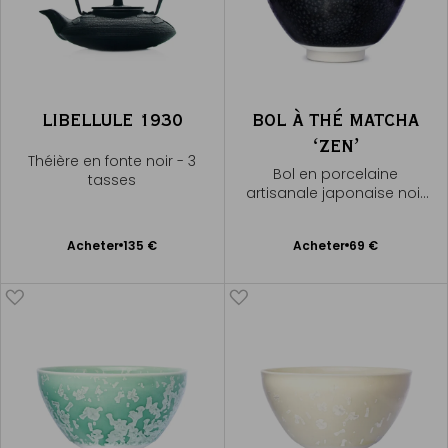
LIBELLULE 1930
BOL À THÉ MATCHA
ʻZENʼ
Théière en fonte noir - 3
Bol en porcelaine
tasses
artisanale japonaise noir
moucheté
Ajouter
Ajouter
Acheter
135 €
Acheter
69 €
au
au
panier
panier