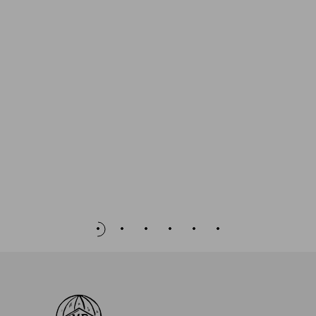
au
panier