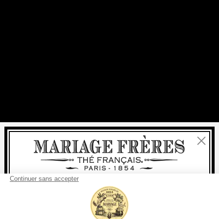
Fermer
Bienvenue
livraison
offerte
Pour tout achat, la
rapide est
:
à partir de 60 € en France Métropolitaine