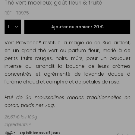
Thé vert moelleux, goût fleuri & fruité
RÉF
TB975
Ajouter au panier •
20 €
Vert Provence® restitue la magie de ce Sud ardent,
en un grand thé vert au parfum fleuri, marié à de
petits fruits rouges, noirs, mûrs, pour un bouquet
intense qui arrondit la bouche de leurs arômes
concentrés et agrémenté de lavande douce à
l'arôme chaud et camphré et de pétales de rose.
Étui de 30 mousselines rondes traditionnelles en
coton
,
poids ne
t
75g.
26,67 € les 100g
Ingrédients
Expédition sous 5 jours
Pai