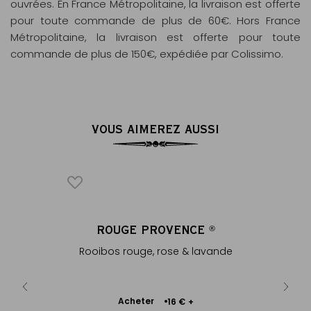
ouvrées. En France Métropolitaine, la livraison est offerte
pour toute commande de plus de 60€. Hors France
Métropolitaine, la livraison est offerte pour toute
commande de plus de 150€, expédiée par Colissimo.
VOUS AIMEREZ AUSSI
ICONIQUE
IS
ROUGE PROVENCE
‘MA
®
®
ellement
Rooibos rouge, rose & lavande
Coupel
uit...
por
Ajouter
Acheter
€
16 €
+