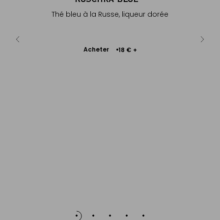
parfum
Thé bleu à la Russe, liqueur dorée
Thé bleu à
dorée...
Ajouter
Acheter
€
18 €
+
au
panier