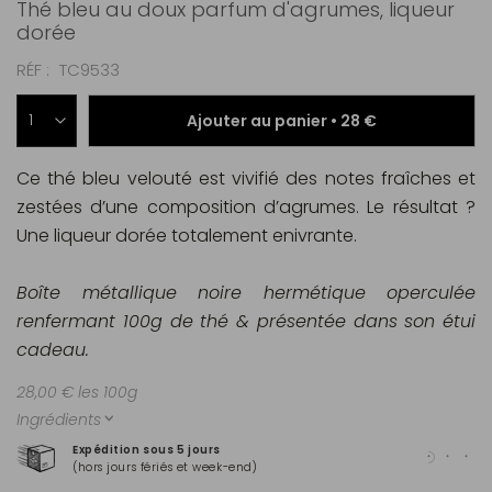
Thé bleu au doux parfum d'agrumes, liqueur
dorée
RÉF
TC9533
Ajouter au panier •
28 €
Ce thé bleu velouté est vivifié des notes fraîches et
zestées d’une composition d’agrumes. Le résultat ?
Une liqueur dorée totalement enivrante.
Boîte métallique noire hermétique operculée
renfermant 100g de thé & présentée dans son étui
cadeau.
28,00 € les 100g
Ingrédients
Expédition sous 5 jours
Pai
(hors jours fériés et week-end)
Mas