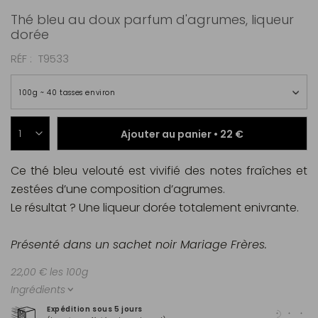
Thé bleu au doux parfum d'agrumes, liqueur
dorée
RÉF
T9533
100g ~ 40 tasses environ
Ajouter au panier •
22 €
Ce thé bleu velouté est vivifié des notes fraîches et
zestées d’une composition d’agrumes.
Le résultat ?
Une liqueur dorée totalement enivrante.
Présenté dans un sachet noir Mariage Frères.
22,00 € les 100g
Ingrédients
Expédition sous 5 jours
Pai