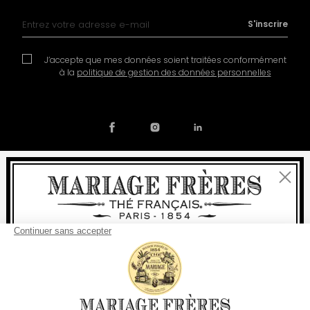
Inscription à notre lettre d’information :
S'inscrire
J’accepte que mes données soient traitées conformément
à la
politique de gestion des données personnelles
Fermer
Contact
Notre histoire
Mentions légales
Devenir partenaire
Politique de cookies
Bienvenue
Préférences en matière de cookies
livraison
offerte
Pour tout achat, la
rapide est
:
© COPYRIGHT 2026 / MARIAGE FRERES
à partir de 60 € en France Métropolitaine
à partir de
150 €
pour le reste du monde