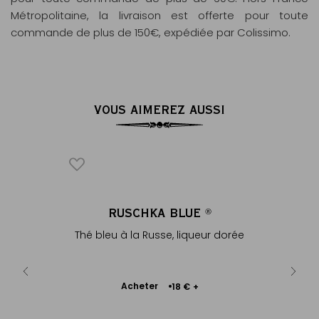
Métropolitaine, la livraison est offerte pour toute
commande de plus de 150€, expédiée par Colissimo.
VOUS AIMEREZ AUSSI
ICONIQUE
GENDES
RUSCHKA BLUE
ENVE
®
®
parfum
Thé bleu à la Russe, liqueur dorée
En coto
dorée...
Ajouter
Acheter
A
€
18 €
+
au
panier