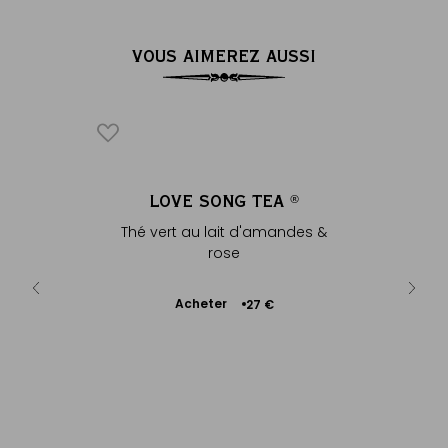
VOUS AIMEREZ AUSSI
ON TEA
LOVE SONG TEA
VE
®
®
 accents
Thé vert au lait d'amandes &
Th
liq...
rose
Ajouter
Acheter
A
+
27 €
au
panier