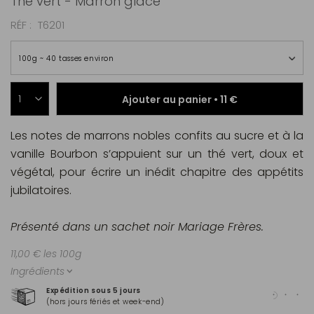
Thé vert - Marron glacé
RÉF
T6201
100g ~ 40 tasses environ
Ajouter au panier •
11 €
Les notes de marrons nobles confits au sucre et à la
vanille Bourbon s’appuient sur un thé vert, doux et
végétal, pour écrire un inédit chapitre des appétits
jubilatoires.
Présenté dans un sachet noir Mariage Frères.
11,00 € les 100g
Ingrédients
Expédition sous 5 jours
Pai
(hors jours fériés et week-end)
Mas