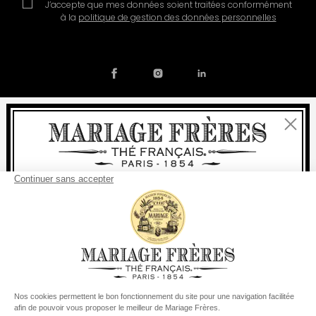
J’accepte que mes données soient traitées conformément
à la
politique de gestion des données personnelles
Fermer
Contact
Notre histoire
Mentions légales
Devenir partenaire
Politique de cookies
Bienvenue
Préférences en matière de cookies
livraison
offerte
Pour tout achat, la
rapide est
:
© COPYRIGHT 2026 / MARIAGE FRERES
à partir de 60 € en France Métropolitaine
à partir de
150 €
pour le reste du monde
Etats-Unis
Votre pays de livraison est défini sur
Changer le pays/la région