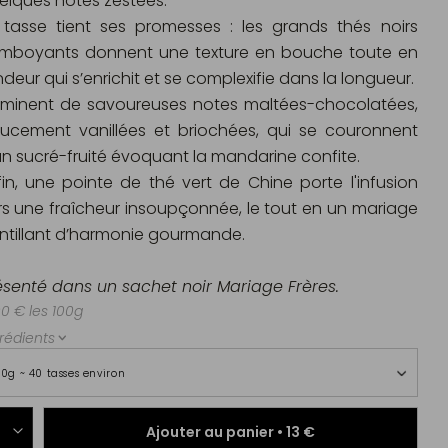
elques notes zestées.
 tasse tient ses promesses : les grands thés noirs
amboyants donnent une texture en bouche toute en
ndeur qui s’enrichit et se complexifie dans la longueur.
minent de savoureuses notes maltées-chocolatées,
ucement vanillées et briochées, qui se couronnent
un sucré-fruité évoquant la mandarine confite.
fin, une pointe de thé vert de Chine porte l'infusion
rs une fraîcheur insoupçonnée, le tout en un mariage
intillant d’harmonie gourmande.
ésenté dans un sachet noir Mariage Frères.
00 € les 100g
rédients
00g ~ 40 tasses environ
Ajouter au panier •
13 €