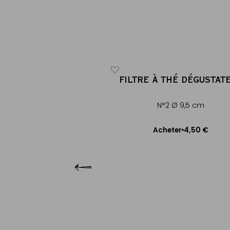
ICONIQUE
BREAKFAST TEA
FILTRE À THÉ DÉGUSTAT
®
®
lamboyant aux notes
N°2 Ø 9,5 cm
d'agrumes
4,50 €
Acheter
20 €
cheter
Ajouter au panier
uter au panier