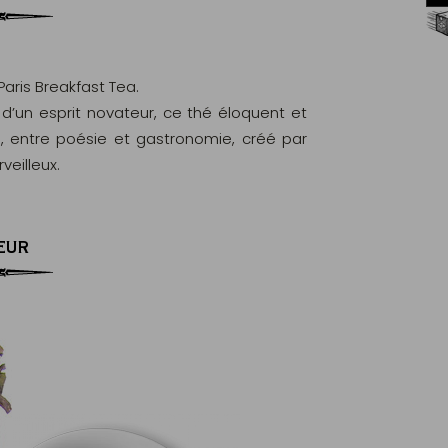
Livraison offerte dès 60€ d'achats
en France Métropolitaine
e Paris Breakfast Tea.
t d’un esprit novateur, ce thé éloquent et
, entre poésie et gastronomie, créé par
eilleux.
EUR