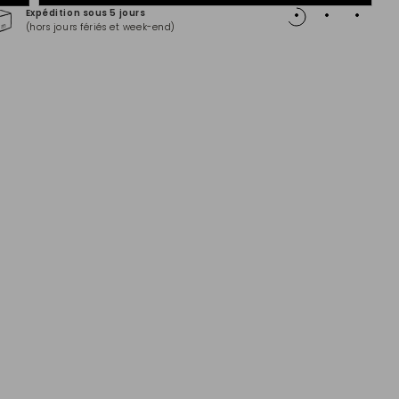
Expédition sous 5 jours
Paiem
(hors jours fériés et week-end)
Master