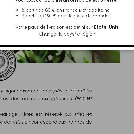
livraison
offerte
Pour tout achat, la
rapide est
:
à partir de 60 € en France Métropolitaine
à partir de
150 €
pour le reste du monde
Etats-Unis
Votre pays de livraison est défini sur
Changer le pays/la région
ont rigoureusement analysés et contrôlés
ritères des normes européennes (EC) N°
 Mariage Frères est réservé aux thés et
le de l’infusion correspond aux normes de