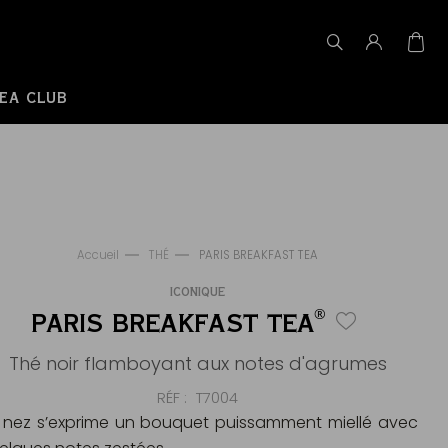
EA CLUB
Accueil
THÉ
PARIS BREAKFAST TEA
ICONIQUE
®
PARIS BREAKFAST TEA
Thé noir flamboyant aux notes d'agrumes
RÉF
T7004
 nez s’exprime un bouquet puissamment miellé avec