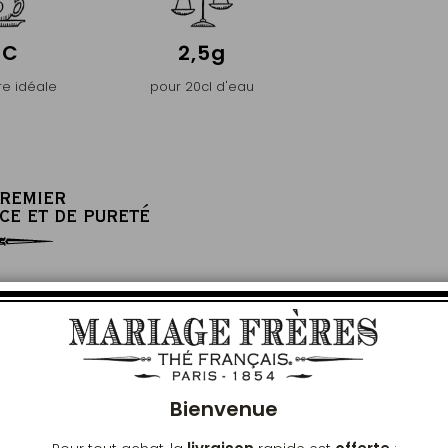
°C
2,5g
e idéale
pour 20cl d'eau
PREMIER
CE ET DE PURETÉ
Ferm
Bienvenue