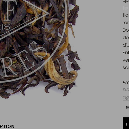
qu
La
fl
ro
Do
do
d’
En
ve
sc
Pr
13,
Ing
1
PTION