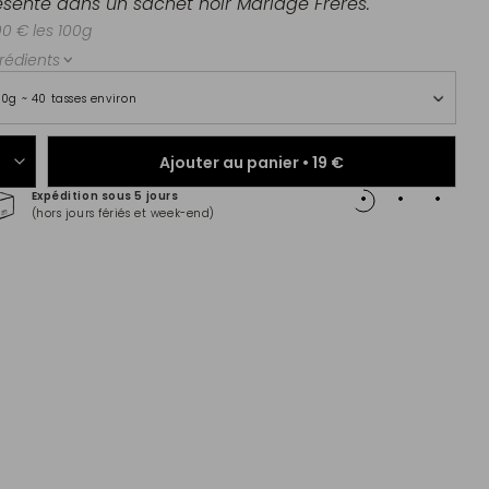
ésenté dans un sachet noir Mariage Frères.
00 € les 100g
rédients
00g ~ 40 tasses environ
Ajouter au panier •
19 €
Expédition sous 5 jours
Paiem
(hors jours fériés et week-end)
Master