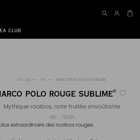
EA CLUB
Accueil
THÉ
MARCO POLO ROUGE SUBLIME
®
ARCO POLO ROUGE SUBLIME
Mythique rooibos, note fruitée envoûtante
RÉF
T6361
 plus extraordinaire des rooibos rouges.