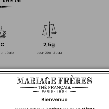
'INFUSION
°C
2,5g
e idéale
pour 20cl d'eau
PREMIER
Ferm
CE ET DE PURETÉ
Bienvenue