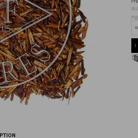
Pr
19,
Ing
1
Livraison offerte dès 60€ d'achats
en France Métropolitaine
PTION