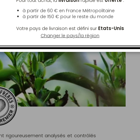
livraison
offerte
Pour tout achat, la
rapide est
:
à partir de 60 € en France Métropolitaine
à partir de
150 €
pour le reste du monde
Etats-Unis
Votre pays de livraison est défini sur
Changer le pays/la région
ont rigoureusement analysés et contrôlés