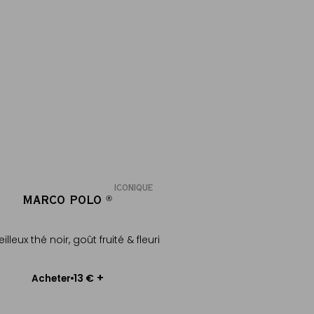
ICONIQUE
MARCO POLO
®
®
illeux thé noir, goût fruité & fleuri
sir le poids
+
13 €
Acheter
Ajouter au panier