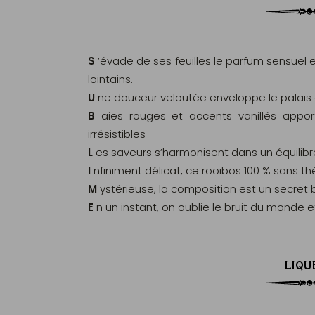
S
’évade de ses feuilles le parfum sensuel 
lointains.
U
ne douceur veloutée enveloppe le palais 
B
aies rouges et accents vanillés appor
irrésistibles
L
es saveurs s’harmonisent dans un équilibre
I
nfiniment délicat, ce rooibos 100 % sans thé
M
ystérieuse, la composition est un secret
E
n un instant, on oublie le bruit du monde 
LIQU