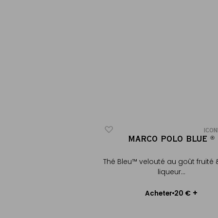
ICONIQUE
ICON
T MARCO POLO
MARCO POLO BLUE
®
®
®
®
Thé Bleu™ velouté au goût fruité & 
lant, goût fruité & fleuri
liqueur...
Choisir le poids
+
+
13 €
20 €
heter
Acheter
uter au panier
Ajouter au panier