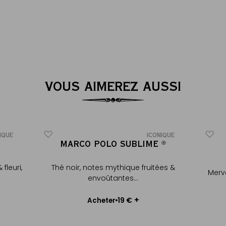
VOUS AIMEREZ AUSSI
IQUE
ICONIQUE
MARCO POLO SUBLIME
®
®
fleuri,
Thé noir, notes mythique fruitées &
Merve
envoûtantes...
Choisir le poids
Choi
+
19 €
Acheter
Ajouter au panier