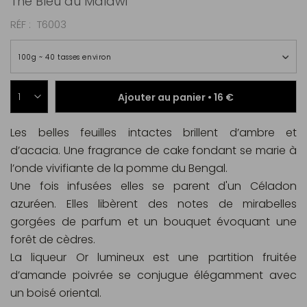
Thé Bleu du Malawi
RÉF
T6003
100g ~ 40 tasses environ
Ajouter au panier •
16 €
Les belles feuilles intactes brillent d’ambre et
d’acacia. Une fragrance de cake fondant se marie à
l’onde vivifiante de la pomme du Bengal.
Une fois infusées elles se parent d'un Céladon
azuréen. Elles libèrent des notes de mirabelles
gorgées de parfum et un bouquet évoquant une
forêt de cèdres.
La liqueur Or lumineux est une partition fruitée
d’amande poivrée se conjugue élégamment avec
un boisé oriental.