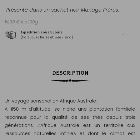
Présenté dans un sachet noir Mariage Frères.
16,00 € les 100g
Expédition sous 5 jours
Pai
(hors jours fériés et week-end)
Mas
DESCRIPTION
Un voyage sensoriel en Afrique Australe.
À 1150 m d’altitude, se niche une plantation familiale
reconnue pour la qualité de ses thés depuis trois
générations. L’Afrique Australe est un territoire aux
ressources naturelles infinies et dont le climat est