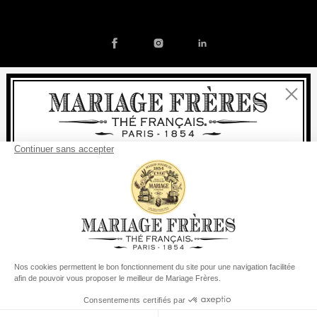
Fermer
Contact
Notre histoire
Mentions légales
Devenir partenaire
Politique de cookies
Bienvenue
Préférences en matière de cookies
livraison
offerte
Pour tout achat, la
rapide est
:
© COPYRIGHT 2026 / MARIAGE FRERES
à partir de 60 € en France Métropolitaine
à partir de
150 €
pour le reste du monde
Etats-Unis
Votre pays de livraison est défini sur
Changer le pays/la région