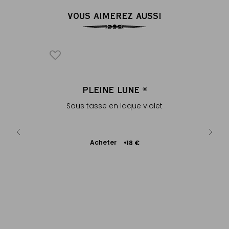
VOUS AIMEREZ AUSSI
PLEINE LUNE
ENVE
®
cannelé
Sous tasse en laque violet
En coto
Ajouter
Acheter
A
€
18 €
au
panier