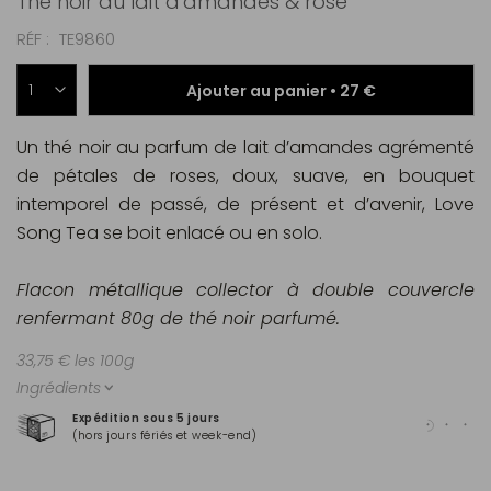
Thé noir au lait d'amandes & rose
RÉF
TE9860
Ajouter au panier •
27 €
Un thé noir au parfum de lait d’amandes agrémenté
de pétales de roses, doux, suave, en bouquet
intemporel de passé, de présent et d’avenir, Love
Song Tea se boit enlacé ou en solo.
Flacon métallique collector à double couvercle
renfermant 80g de thé noir parfumé.
33,75 € les 100g
Ingrédients
Expédition sous 5 jours
Pai
(hors jours fériés et week-end)
Mas