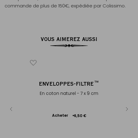
commande de plus de 150€, expédiée par Colissimo.
VOUS AIMEREZ AUSSI
ANC
ENVELOPPES-FILTRE™
D
 amande
En coton naturel - 7 x 9 cm
Cerisi
Ajouter
Acheter
+
6,50 €
au
panier