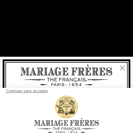
Fermer
Bienvenue
livraison
offerte
Pour tout achat, la
rapide est
:
à partir de 60 € en France Métropolitaine
à partir de
150 €
pour le reste du monde
Etats-Unis
Votre pays de livraison est défini sur