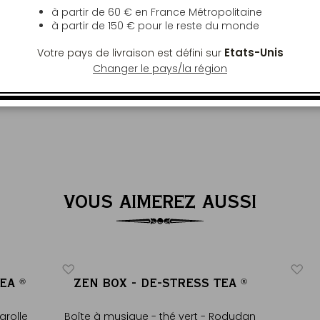
 48h ouvrées. En France Métropolitaine,
à partir de 60 € en France Métropolitaine
à partir de
150 €
pour le reste du monde
commande de plus de 60€. Hors France
e pour toute commande de plus de 150€,
Etats-Unis
Votre pays de livraison est défini sur
Changer le pays/la région
VOUS AIMEREZ AUSSI
TEA
ZEN BOX - DE-STRESS TEA
®
®
®
®
arolle
Boîte à musique - thé vert - Rodudan