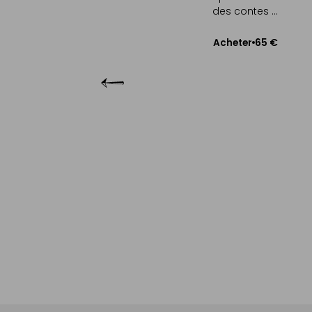
des contes ...
27 €
cheter
65 €
Acheter
uter au panier
Ajouter au panier