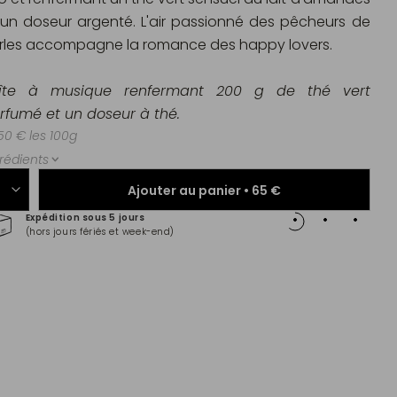
 un doseur argenté. L'air passionné des pêcheurs de
rles accompagne la romance des happy lovers.
îte à musique renfermant 200 g de thé vert
rfumé et un doseur à thé.
50 € les 100g
rédients
Ajouter au panier •
65 €
Expédition sous 5 jours
Paiem
(hors jours fériés et week-end)
Master