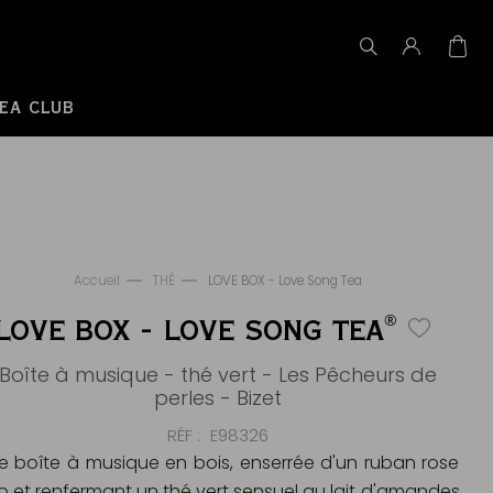
EA CLUB
Accueil
THÉ
LOVE BOX - Love Song Tea
®
LOVE BOX - LOVE SONG TEA
Boîte à musique - thé vert - Les Pêcheurs de
perles - Bizet
RÉF
E98326
e boîte à musique en bois, enserrée d'un ruban rose
uo et renfermant un thé vert sensuel au lait d'amandes