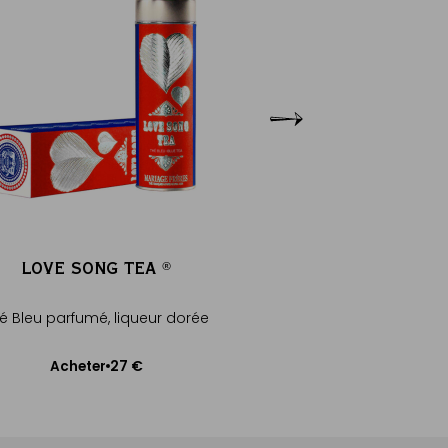
LOVE SONG TEA
LOVE SONG
®
®
é Bleu parfumé, liqueur dorée
Thé noir au lait d'a
27 €
27
Acheter
Acheter
Ajouter au panier
Ajouter au pa