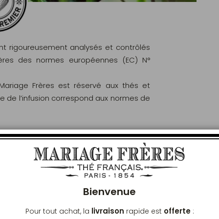
ont rigoureusement analysés et contrôlés
ritères des normes européennes (EC) N°
 Mariage Frères est réservé aux thés et
le de l’infusion correspond aux normes de
Ferm
 LIVRAISON
Bienvenue
livraison
offerte
Pour tout achat, la
rapide est
: