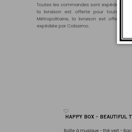
Toutes les commandes sont expédiées sous
la livraison est offerte pour toute 
Métropolitaine, la livraison est offert
expédiée par Colissimo.
E SONG TEA
HAPPY BOX - BEAUTIFUL 
®
®
Boîte à musique - thé vert - Bac
lait d'amandes & rose