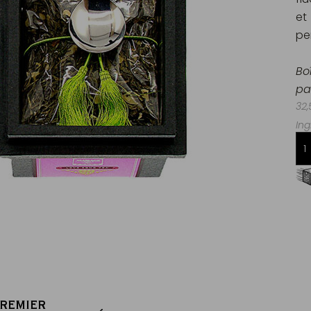
et
pe
Bo
pa
32,
Ing
Livraison offerte dès 60€ d'achats
en France Métropolitaine
PREMIER