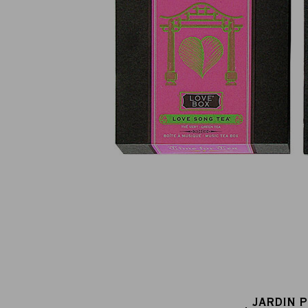
Paiement en ligne 100% sécurisé
MasterCard, CB, Visa, PayPal
JARDIN 