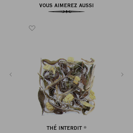
VOUS AIMEREZ AUSSI
E
F
®
D
 rose,
iel
+
A
THÉ INTERDIT
®