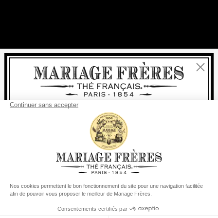
Fermer
Bienvenue
livraison
offerte
Pour tout achat, la
rapide est
:
à partir de 60 € en France Métropolitaine
à partir de
150 €
pour le reste du monde
Etats-Unis
Votre pays de livraison est défini sur
Changer le pays/la région