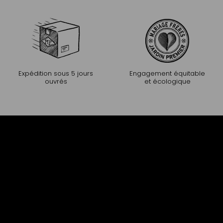
Expédition sous 5 jours
Engagement équitable
ouvrés
et écologique