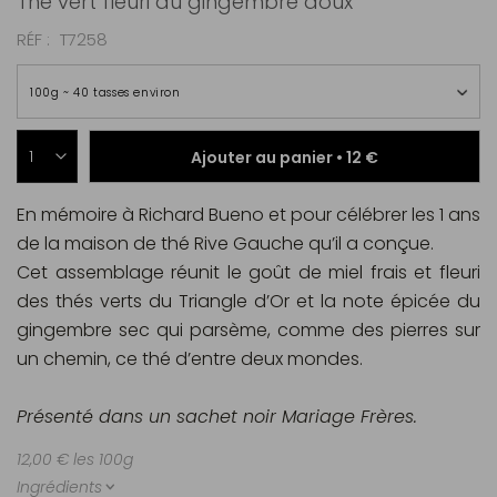
Thé vert fleuri au gingembre doux
RÉF
T7258
100g ~ 40 tasses environ
Ajouter au panier •
12 €
En mémoire à Richard Bueno et pour célébrer les 1 ans
de la maison de thé Rive Gauche qu’il a conçue.
Cet assemblage réunit le goût de miel frais et fleuri
des thés verts du Triangle d’Or et la note épicée du
gingembre sec qui parsème, comme des pierres sur
un chemin, ce thé d’entre deux mondes.
Présenté dans un sachet noir Mariage Frères.
12,00 € les 100g
Ingrédients