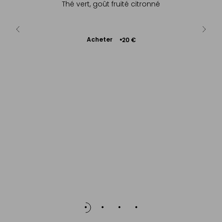
 citronné
Thé vert, goût fruité citronné
En coto
Ajouter
Acheter
A
€
20 €
au
panier