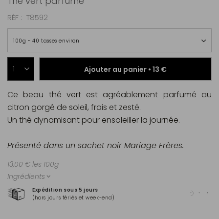
Thé vert parfumé
RÉF
T8592
100g ~ 40 tasses environ
Ajouter au panier •
13 €
Ce beau thé vert est agréablement parfumé au
citron gorgé de soleil, frais et zesté.
Un thé dynamisant pour ensoleiller la journée.
Présenté dans un sachet noir Mariage Frères.
13,00 € les 100g
Ingrédients
Expédition sous 5 jours
Pai
(hors jours fériés et week-end)
Mas