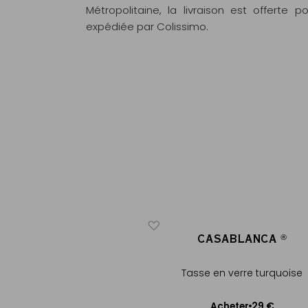
Métropolitaine, la livraison est offert
expédiée par Colissimo.
SABLANCA
CASABLANCA
®
®
®
®
ert glacé aux notes de
Tasse en verre turquoise
amote, ment...
29 €
Acheter