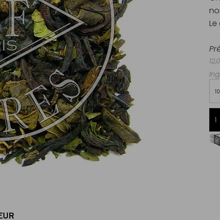
no
Le 
Pr
12,
Ing
1
Livraison offerte dès 60€ d'achats
en France Métropolitaine
EUR