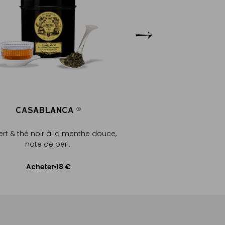
CASABLANCA
CASABLAN
®
®
ert & thé noir à la menthe douce,
Thé vert & thé noir à l
note de ber...
note de ber
18 €
20
Acheter
Acheter
Ajouter au panier
Ajouter au pa