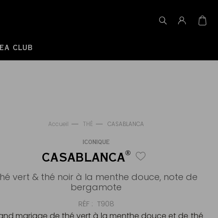
EA CLUB
Accueil
THÉ
CASABLANCA
ICONIQUE
®
CASABLANCA
hé vert & thé noir à la menthe douce, note de
bergamote
RÉF
T908
and mariage de thé vert à la menthe douce et de thé