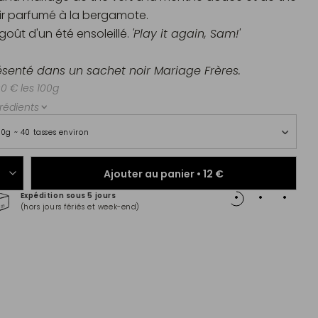
ir parfumé à la bergamote.
goût d'un été ensoleillé.
'Play it again, Sam!'
ésenté dans un sachet noir Mariage Frères.
00 € les 100g
rédients
00g ~ 40 tasses environ
Ajouter au panier •
12 €
Expédition sous 5 jours
Paiem
(hors jours fériés et week-end)
Master