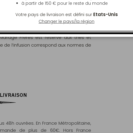
à partir de
150 €
pour le reste du monde
ont rigoureusement analysés et contrôlés
Etats-Unis
Votre pays de livraison est défini sur
Changer le pays/la région
ritères des normes européennes (EC) N°
 Mariage Frères est réservé aux thés et
le de l’infusion correspond aux normes de
 LIVRAISON
 48h ouvrées. En France Métropolitaine,
commande de plus de 60€. Hors France