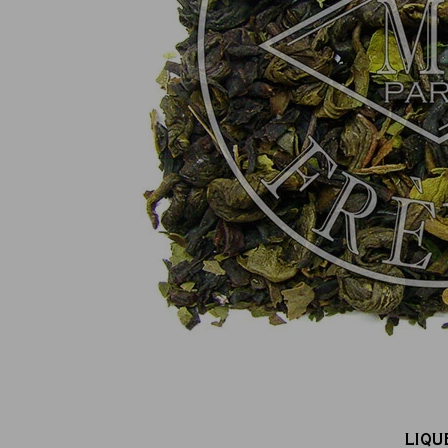
Paiement en ligne 100% sécurisé
MasterCard, CB, Visa, PayPal
LIQU