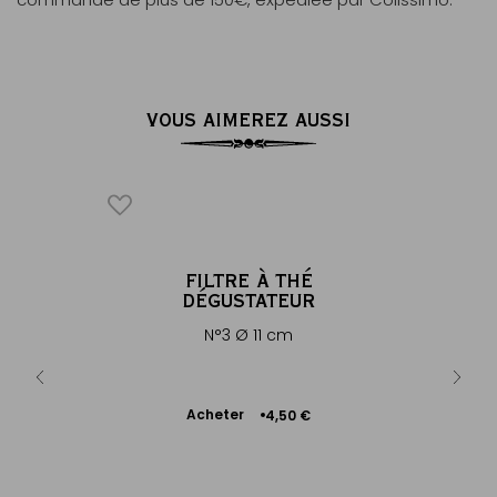
VOUS AIMEREZ AUSSI
FILTRE À THÉ
DÉGUSTATEUR
 - 3 tasses
Tasse 
N°3 Ø 11 cm
 €
Ajouter
Acheter
4,50 €
au
panier