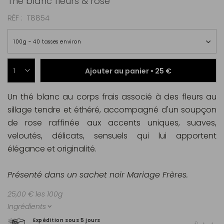
Thé blanc fleurs & rose
RÉF
T8854
100g ~ 40 tasses environ
Ajouter au panier •
25 €
Un thé blanc au corps frais associé à des fleurs au
sillage tendre et éthéré, accompagné d'un soupçon
de rose raffinée aux accents uniques, suaves,
veloutés, délicats, sensuels qui lui apportent
élégance et originalité.
Présenté dans un sachet noir Mariage Frères.
25,00 € les 100g
Ingrédients
Expédition sous 5 jours
Pai