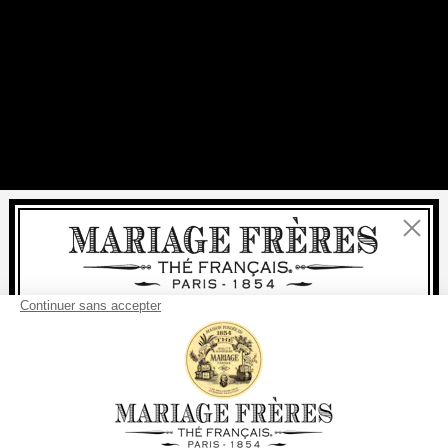
Fermer
Bienvenue
livraison
offerte
Pour tout achat, la
rapide est
:
à partir de 60 € en France Métropolitaine
à partir de
150 €
pour le reste du monde
Etats-Unis
Votre pays de livraison est défini sur