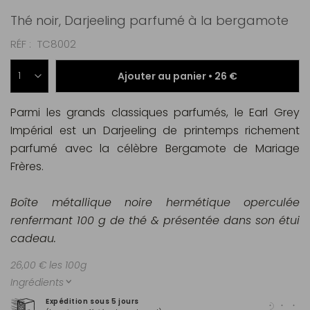
Thé noir, Darjeeling parfumé à la bergamote
RÉF
TC8002
Ajouter au panier •
26 €
Parmi les grands classiques parfumés, le Earl Grey
Impérial est un Darjeeling de printemps richement
parfumé avec la célèbre Bergamote de Mariage
Frères.
Boîte métallique noire hermétique operculée
renfermant 100 g de thé & présentée dans son étui
cadeau.
26,00 € les 100g
Ingrédients
Expédition sous 5 jours
Pai