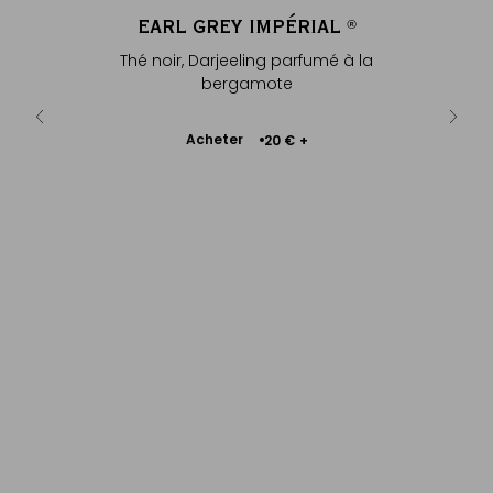
ÉRIAL
EARL GREY IMPÉRIAL
ENVE
®
®
arfumé à la
Thé noir, Darjeeling parfumé à la
En coto
bergamote
Ajouter
Acheter
A
€
20 €
+
au
panier