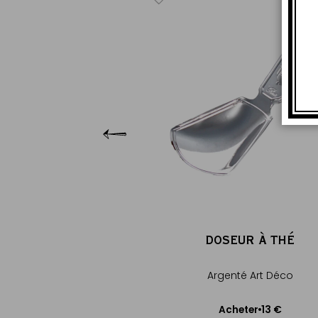
RIVIERA
sse en laque noir
18 €
cheter
uter au panier
DOSEUR À THÉ
Argenté Art Déco
13 €
Acheter