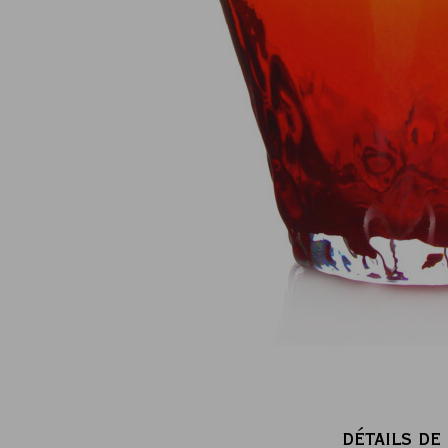
Paiement en ligne 100% sécurisé
MasterCard, CB, Visa, PayPal
DÉTAILS DE