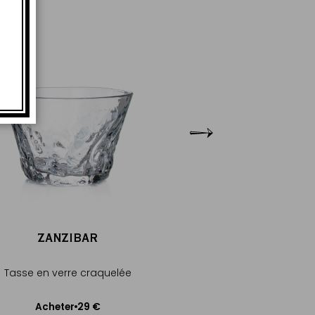
ZANZIBAR
RIVIER
Tasse en verre craquelée
Sous tasse en la
29 €
18
Acheter
Acheter