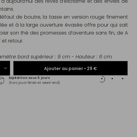
 y a aujourd’hui des rêves d’exotisme et des envies de
ntains.
défaut de boutre, la tasse en version rouge finement
illée et à la large ouverture évasée offre pour qui sait
oisir son thé des promesses d’aventure sans fin, de A
 et retour.
amètre bord supérieur : 9 cm - Hauteur : 6 cm.
Ajouter au panier •
29 €
Expédition sous 5 jours
Paiem
(hors jours fériés et week-end)
Master