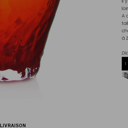
Il
loi
A 
ta
ch
à Z
Di
Livraison offerte dès 60€ d'achats
en France Métropolitaine
 LIVRAISON