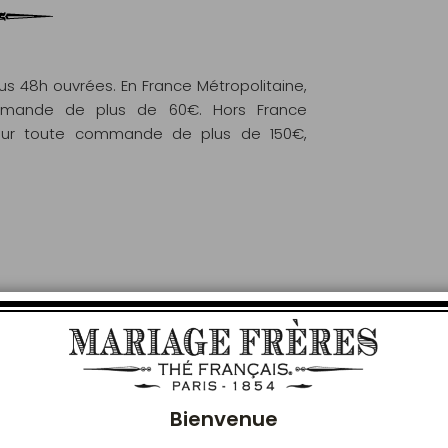
 48h ouvrées. En France Métropolitaine,
commande de plus de 60€. Hors France
e pour toute commande de plus de 150€,
Ferm
VOUS AIMEREZ AUSSI
Bienvenue