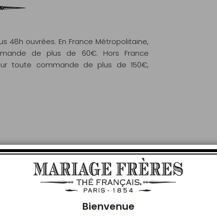
 48h ouvrées. En France Métropolitaine,
commande de plus de 60€. Hors France
e pour toute commande de plus de 150€,
VOUS AIMEREZ AUSSI
Ferm
Bienvenue