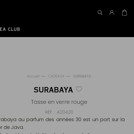
EA CLUB
Accueil
CADEAUX
SURABAYA
SURABAYA
Tasse en verre rouge
RÉF
A20420
rabaya au parfum des années 30 est un port sur la
r de Java.