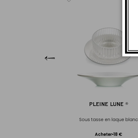
URABAYA
®
®
 sans théine - Fleurs &
vanille
+
13 €
heter
uter au panier
PLEINE LUNE
®
®
Sous tasse en laque blanc
18 €
Acheter