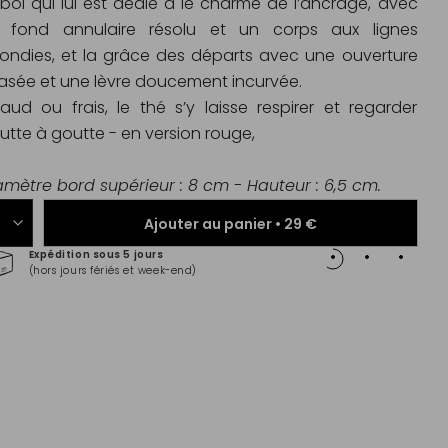
 bol qui lui est dédié a le charme de l’ancrage, avec
 fond annulaire résolu et un corps aux lignes
rondies, et la grâce des départs avec une ouverture
asée et une lèvre doucement incurvée.
aud ou frais, le thé s’y laisse respirer et regarder
utte à goutte - en version rouge,
amètre bord supérieur : 8 cm - Hauteur : 6,5 cm.
Ajouter au panier •
29 €
Expédition sous 5 jours
Paiem
(hors jours fériés et week-end)
Master