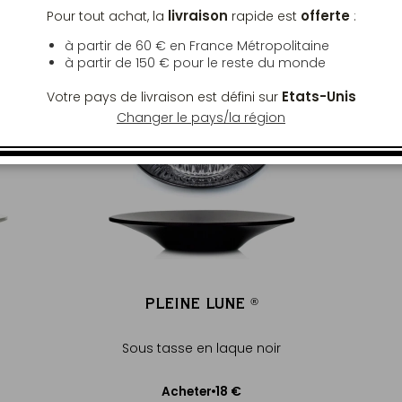
livraison
offerte
Pour tout achat, la
rapide est
:
à partir de 60 € en France Métropolitaine
à partir de
150 €
pour le reste du monde
Etats-Unis
Votre pays de livraison est défini sur
Changer le pays/la région
PLEINE LUNE
®
®
Sous tasse en laque noir
18 €
Acheter