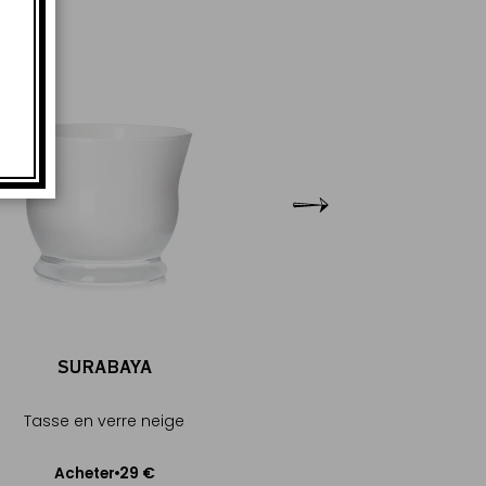
SURABAYA
SURABA
Tasse en verre neige
Tasse en verre c
29 €
29
Acheter
Acheter