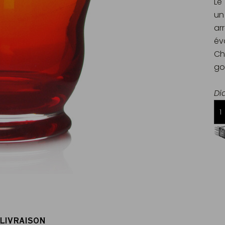
Le
un
ar
év
Ch
go
Di
Livraison offerte dès 60€ d'achats
en France Métropolitaine
 LIVRAISON