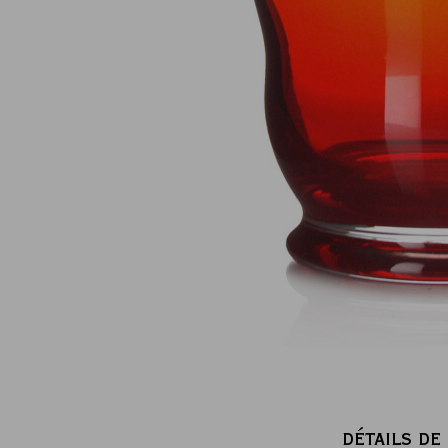
Paiement en ligne 100% sécurisé
MasterCard, CB, Visa, PayPal
DÉTAILS DE