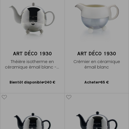
ART DÉCO 1930
ART DÉCO 1930
Théière isotherme en
Crémier en céramique
céramique émail blanc - 7
émail blanc
tasses
Bientôt disponible
Ajouter
Bientôt disponible
240 €
Acheter
65 €
Me
au
prévenir
panier