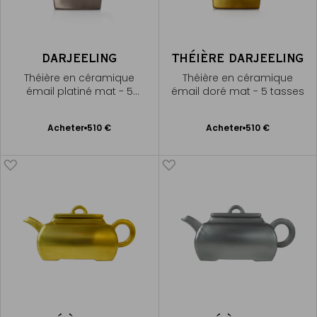
DARJEELING
THÉIÈRE DARJEELING
Théière en céramique
Théière en céramique
émail platiné mat - 5
émail doré mat - 5 tasses
tasses
Ajouter
Ajouter
Acheter
510 €
Acheter
510 €
au
au
panier
panier