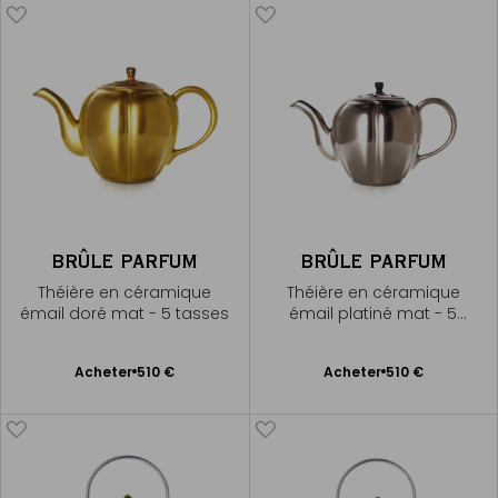
BRÛLE PARFUM
BRÛLE PARFUM
Théière en céramique
Théière en céramique
émail doré mat - 5 tasses
émail platiné mat - 5
tasses
Ajouter
Ajouter
Acheter
510 €
Acheter
510 €
au
au
panier
panier