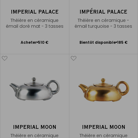
IMPERIAL PALACE
IMPÉRIAL PALACE
Théière en céramique
Théière en céramique -
émail doré mat - 3 tasses
émail turquoise - 3 tasses
Bientôt disponible
Ajouter
Acheter
510 €
Bientôt disponible
185 €
Me
au
prévenir
panier
IMPERIAL MOON
IMPERIAL MOON
Théière en céramique
Théière en céramique