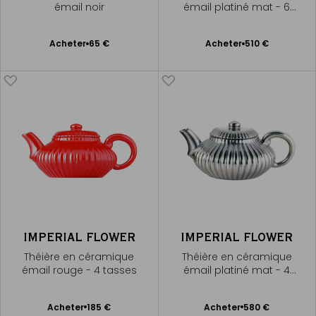
émail noir
émail platiné mat - 6
tasses
Ajouter
Ajouter
Acheter
65 €
Acheter
510 €
au
au
panier
panier
IMPERIAL FLOWER
IMPERIAL FLOWER
Théière en céramique
Théière en céramique
émail rouge - 4 tasses
émail platiné mat - 4
tasses
Ajouter
Ajouter
Acheter
185 €
Acheter
580 €