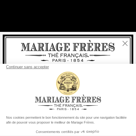
Fermer
Bienvenue
livraison
offerte
Pour tout achat, la
rapide est
:
à partir de 60 € en France Métropolitaine
à partir de
150 €
pour le reste du monde
Etats-Unis
Votre pays de livraison est défini sur
Changer le pays/la région