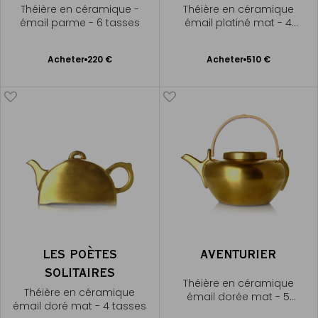
Théière en céramique -
Théière en céramique
émail parme - 6 tasses
émail platiné mat - 4
tasses
Ajouter
Ajouter
Acheter
220 €
Acheter
510 €
au
au
panier
panier
LES POÈTES
AVENTURIER
SOLITAIRES
Théière en céramique
Théière en céramique
émail dorée mat - 5
émail doré mat - 4 tasses
tasses