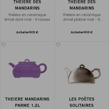
THÉIÈRE DES
THÉIÈRE DES
MANDARINS
MANDARINS
Théière en céramique
Théière en céramique
émail doré mat - 6 tasses
émail platiné mat - 6
tasses
Ajouter
Ajouter
Acheter
510 €
Acheter
510 €
au
au
panier
panier
THEIERE MANDARINS
LES POÈTES
PARME 1.2L
SOLITAIRES