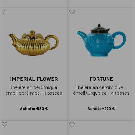
au
au
panier
panier
IMPERIAL FLOWER
FORTUNE
Théière en céramique
Théière en céramique -
émail doré mat - 4 tasses
émail turquoise - 4 tasses
Ajouter
Ajouter
Acheter
580 €
Acheter
220 €
au
au
panier
panier