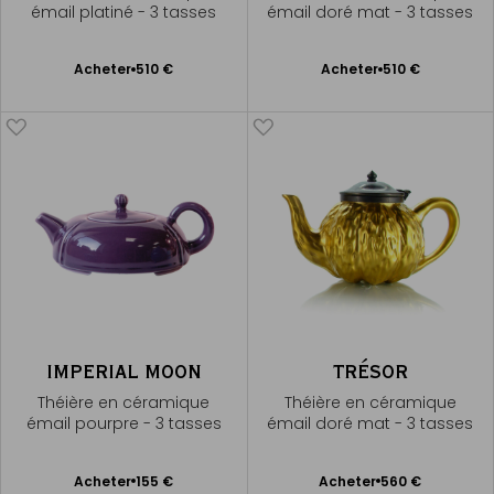
émail platiné - 3 tasses
émail doré mat - 3 tasses
Ajouter
Ajouter
Acheter
510 €
Acheter
510 €
au
au
panier
panier
IMPERIAL MOON
TRÉSOR
Théière en céramique
Théière en céramique
émail pourpre - 3 tasses
émail doré mat - 3 tasses
Ajouter
Ajouter
Acheter
155 €
Acheter
560 €