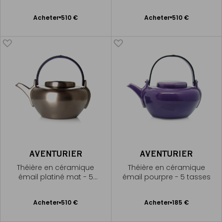
Ajouter
Ajouter
Acheter
510 €
Acheter
510 €
au
au
panier
panier
AVENTURIER
AVENTURIER
Théière en céramique
Théière en céramique
émail platiné mat - 5
émail pourpre - 5 tasses
tasses
Ajouter
Ajouter
Acheter
510 €
Acheter
185 €
au
au
panier
panier