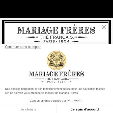
Fermer
Bienvenue
livraison
offerte
Pour tout achat, la
rapide est
:
à partir de 60 € en France Métropolitaine
à partir de
150 €
pour le reste du monde
Etats-Unis
Votre pays de livraison est défini sur
Changer le pays/la région
Menu
Rechercher
Compte