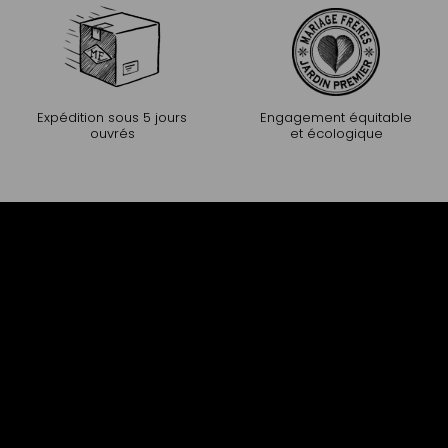
Expédition sous 5 jours
Engagement équitable
ouvrés
et écologique