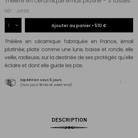
Théière en céramique émail platiné - 3 tasses
RÉF
A1695
Ajouter au panier •
510 €
Théière en céramique fabriquée en France, émail
platinée; plate comme une lune, basse et ronde, elle
veille, radieuse, sur la destinée de ses protégés qu'elle
éclaire et dont elle guide les pas.
Expédition sous 5 jours
Pai
(hors jours fériés et week-end)
Mas
DESCRIPTION