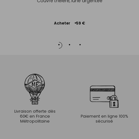
Couvre théière, lune argentée
En coto
Ajouter
Acheter
A
59 €
au
panier
Livraison offerte dès
60€ en France
Paiement en ligne 100%
Métropolitaine
sécurisé