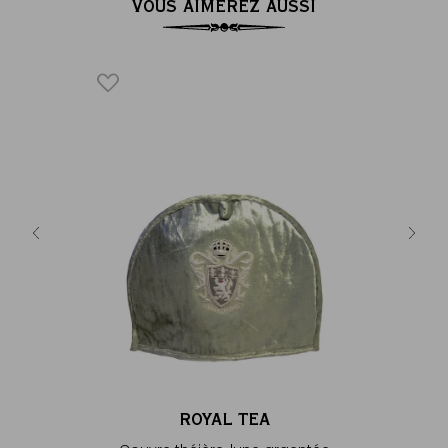
VOUS AIMEREZ AUSSI
té
€
ROYAL TEA
ENVE