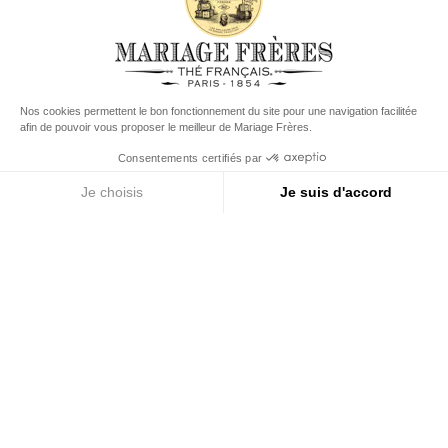
à partir de 60 € en France Métropolitaine
à partir de
150 €
pour le reste du monde
Etats-Unis
Votre pays de livraison est défini sur
Changer le pays/la région
LES ABSOLUS
Découvrez les thés mythiques de Mariage Frères
Menu
Rechercher
Compte