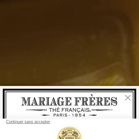
Fermer
Bienvenue
livraison
offerte
Pour tout achat, la
rapide est
: